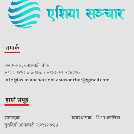
सम्पर्क
अनामनगर, काठमाडौं, नेपाल
+९७७ ९८५७०५०९७० / +९७७ ५९ ५२४२२०
info@asiasanchar.com
asiasanchar@gmail.com
हाम्रो समूह
सम्पादक
व्यवस्थापक
शिक्षा थपलिया
दुर्गादेवी अधिकारी ९८१५९२९१२४