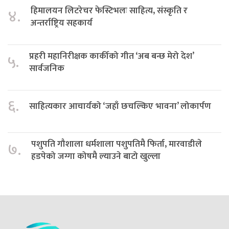
हिमालयन लिटरेचर फेस्टिभलः साहित्य, संस्कृति र
४.
अन्तर्राष्ट्रिय सहकार्य
प्रहरी महानिरीक्षक कार्कीको गीत ‘अब बन्छ मेरो देश’
५.
सार्वजनिक
६.
साहित्यकार आचार्यको ‘जहाँ छचल्किए भावना’ लोकार्पण
पशुपति गौशाला धर्मशाला पशुपतिमै फिर्ता, मारवाडीले
७.
हडपेको जग्गा कोषमै ल्याउने बाटो खुल्ला