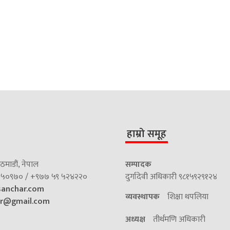
हाम्रो समूह
माडौं, नेपाल
सम्पादक
५०९७० / +९७७ ५९ ५२४२२०
दुर्गादेवी अधिकारी ९८१५९२९१२४
sanchar.com
व्यवस्थापक
शिक्षा थपलिया
ar@gmail.com
अध्यक्ष
तीर्थमणि अधिकारी