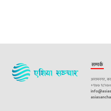
सम्पर्क
अनामनगर, काठ
+९७७ ९८५७०
info@asia
asiasanch