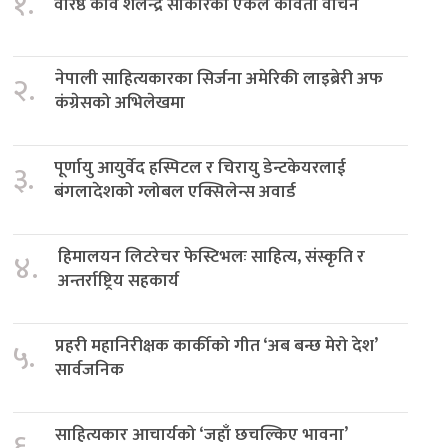
१.
वरिष्ठ कवि शैलेन्द्र साकारको एकल कविता वाचन
नेपाली साहित्यकारका सिर्जना अमेरिकी लाइब्रेरी अफ
२.
कंग्रेसको अभिलेखमा
पूर्णायु आयुर्वेद हस्पिटल र चिरायु डेन्टकेयरलाई
३.
बंगलादेशको ग्लोबल एक्सिलेन्स अवार्ड
हिमालयन लिटरेचर फेस्टिभलः साहित्य, संस्कृति र
४.
अन्तर्राष्ट्रिय सहकार्य
प्रहरी महानिरीक्षक कार्कीको गीत ‘अब बन्छ मेरो देश’
५.
सार्वजनिक
साहित्यकार आचार्यको ‘जहाँ छचल्किए भावना’
६.