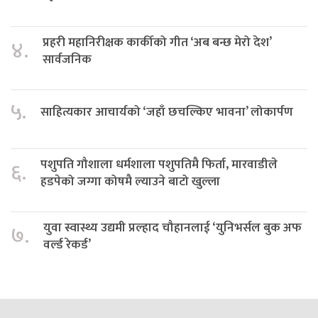
प्रहरी महानिरीक्षक कार्कीको गीत ‘अब बन्छ मेरो देश’
४.
सार्वजनिक
५.
साहित्यकार आचार्यको ‘जहाँ छचल्किए भावना’ लोकार्पण
पशुपति गौशाला धर्मशाला पशुपतिमै फिर्ता, मारवाडीले
६.
हडपेको जग्गा कोषमै ल्याउने बाटो खुल्ला
युवा स्वास्थ्य उद्यमी प्रल्हाद चौहानलाई ‘युनिभर्सल बुक अफ
७.
वर्ल्ड रेकर्ड’