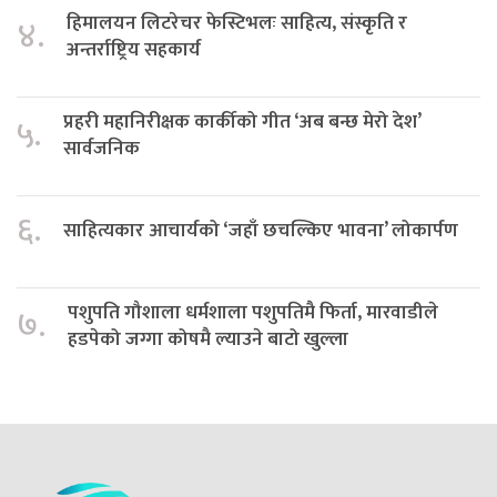
हिमालयन लिटरेचर फेस्टिभलः साहित्य, संस्कृति र
४.
अन्तर्राष्ट्रिय सहकार्य
प्रहरी महानिरीक्षक कार्कीको गीत ‘अब बन्छ मेरो देश’
५.
सार्वजनिक
६.
साहित्यकार आचार्यको ‘जहाँ छचल्किए भावना’ लोकार्पण
पशुपति गौशाला धर्मशाला पशुपतिमै फिर्ता, मारवाडीले
७.
हडपेको जग्गा कोषमै ल्याउने बाटो खुल्ला