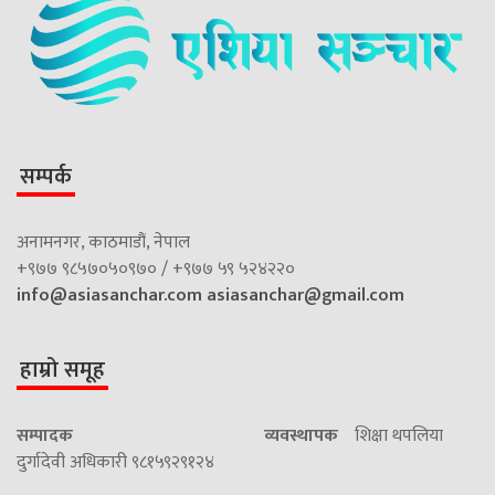
सम्पर्क
अनामनगर, काठमाडौं, नेपाल
+९७७ ९८५७०५०९७० / +९७७ ५९ ५२४२२०
info@asiasanchar.com
asiasanchar@gmail.com
हाम्रो समूह
सम्पादक
व्यवस्थापक
शिक्षा थपलिया
दुर्गादेवी अधिकारी ९८१५९२९१२४