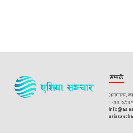
सम्पर्क
अनामनगर, काठ
+९७७ ९८५७०
info@asia
asiasanch