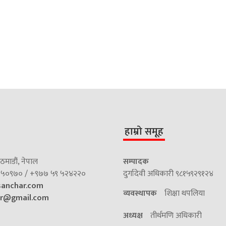
हाम्रो समूह
माडौं, नेपाल
सम्पादक
५०९७० / +९७७ ५९ ५२४२२०
दुर्गादेवी अधिकारी ९८१५९२९१२४
sanchar.com
व्यवस्थापक
शिक्षा थपलिया
ar@gmail.com
अध्यक्ष
तीर्थमणि अधिकारी