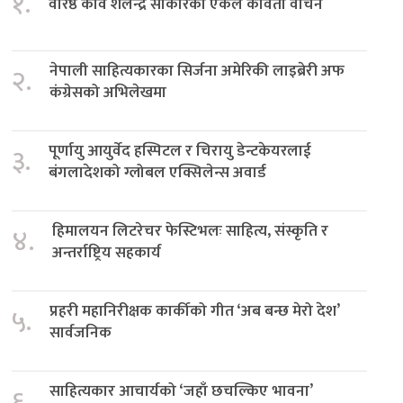
१.
वरिष्ठ कवि शैलेन्द्र साकारको एकल कविता वाचन
नेपाली साहित्यकारका सिर्जना अमेरिकी लाइब्रेरी अफ
२.
कंग्रेसको अभिलेखमा
पूर्णायु आयुर्वेद हस्पिटल र चिरायु डेन्टकेयरलाई
३.
बंगलादेशको ग्लोबल एक्सिलेन्स अवार्ड
हिमालयन लिटरेचर फेस्टिभलः साहित्य, संस्कृति र
४.
अन्तर्राष्ट्रिय सहकार्य
प्रहरी महानिरीक्षक कार्कीको गीत ‘अब बन्छ मेरो देश’
५.
सार्वजनिक
साहित्यकार आचार्यको ‘जहाँ छचल्किए भावना’
६.