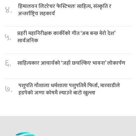
हिमालयन लिटरेचर फेस्टिभलः साहित्य, संस्कृति र
४.
अन्तर्राष्ट्रिय सहकार्य
प्रहरी महानिरीक्षक कार्कीको गीत ‘अब बन्छ मेरो देश’
५.
सार्वजनिक
६.
साहित्यकार आचार्यको ‘जहाँ छचल्किए भावना’ लोकार्पण
पशुपति गौशाला धर्मशाला पशुपतिमै फिर्ता, मारवाडीले
७.
हडपेको जग्गा कोषमै ल्याउने बाटो खुल्ला