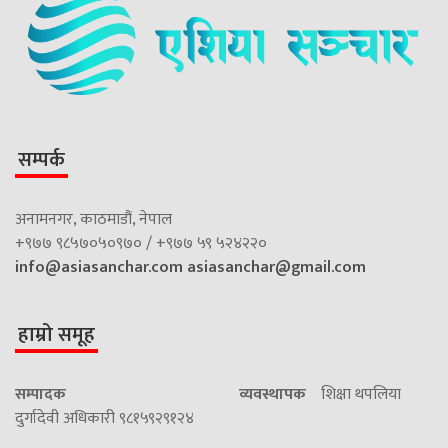
सम्पर्क
अनामनगर, काठमाडौं, नेपाल
+९७७ ९८५७०५०९७० / +९७७ ५९ ५२४२२०
info@asiasanchar.com
asiasanchar@gmail.com
हाम्रो समूह
सम्पादक
व्यवस्थापक
शिक्षा थपलिया
दुर्गादेवी अधिकारी ९८१५९२९१२४