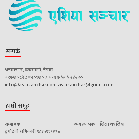
सम्पर्क
अनामनगर, काठमाडौं, नेपाल
+९७७ ९८५७०५०९७० / +९७७ ५९ ५२४२२०
info@asiasanchar.com
asiasanchar@gmail.com
हाम्रो समूह
सम्पादक
व्यवस्थापक
शिक्षा थपलिया
दुर्गादेवी अधिकारी ९८१५९२९१२४