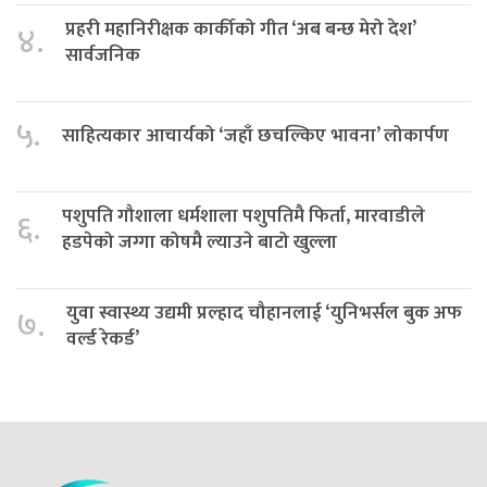
प्रहरी महानिरीक्षक कार्कीको गीत ‘अब बन्छ मेरो देश’
४.
सार्वजनिक
५.
साहित्यकार आचार्यको ‘जहाँ छचल्किए भावना’ लोकार्पण
पशुपति गौशाला धर्मशाला पशुपतिमै फिर्ता, मारवाडीले
६.
हडपेको जग्गा कोषमै ल्याउने बाटो खुल्ला
युवा स्वास्थ्य उद्यमी प्रल्हाद चौहानलाई ‘युनिभर्सल बुक अफ
७.
वर्ल्ड रेकर्ड’