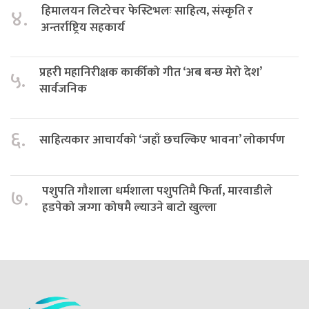
हिमालयन लिटरेचर फेस्टिभलः साहित्य, संस्कृति र
४.
अन्तर्राष्ट्रिय सहकार्य
प्रहरी महानिरीक्षक कार्कीको गीत ‘अब बन्छ मेरो देश’
५.
सार्वजनिक
६.
साहित्यकार आचार्यको ‘जहाँ छचल्किए भावना’ लोकार्पण
पशुपति गौशाला धर्मशाला पशुपतिमै फिर्ता, मारवाडीले
७.
हडपेको जग्गा कोषमै ल्याउने बाटो खुल्ला