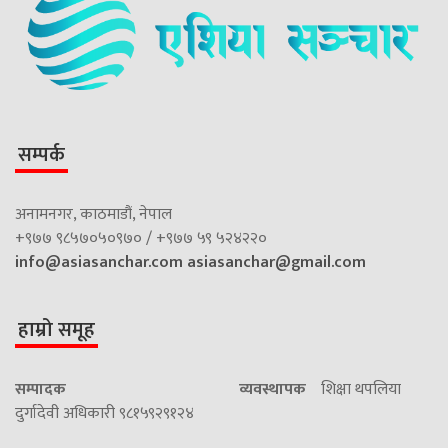
सम्पर्क
अनामनगर, काठमाडौं, नेपाल
+९७७ ९८५७०५०९७० / +९७७ ५९ ५२४२२०
info@asiasanchar.com
asiasanchar@gmail.com
हाम्रो समूह
सम्पादक
व्यवस्थापक
शिक्षा थपलिया
दुर्गादेवी अधिकारी ९८१५९२९१२४