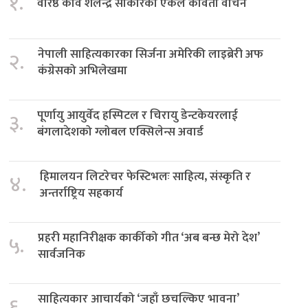
१.
वरिष्ठ कवि शैलेन्द्र साकारको एकल कविता वाचन
नेपाली साहित्यकारका सिर्जना अमेरिकी लाइब्रेरी अफ
२.
कंग्रेसको अभिलेखमा
पूर्णायु आयुर्वेद हस्पिटल र चिरायु डेन्टकेयरलाई
३.
बंगलादेशको ग्लोबल एक्सिलेन्स अवार्ड
हिमालयन लिटरेचर फेस्टिभलः साहित्य, संस्कृति र
४.
अन्तर्राष्ट्रिय सहकार्य
प्रहरी महानिरीक्षक कार्कीको गीत ‘अब बन्छ मेरो देश’
५.
सार्वजनिक
साहित्यकार आचार्यको ‘जहाँ छचल्किए भावना’
६.