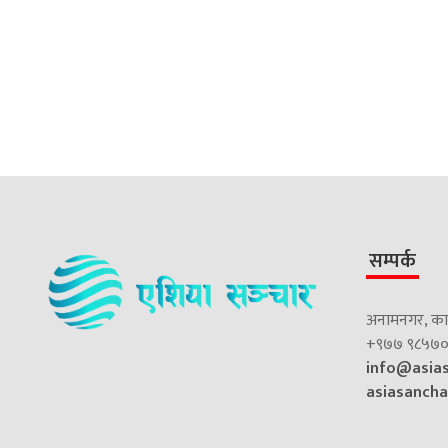
सम्पर्क
अनामनगर, काठ
+९७७ ९८५७०
info@asia
asiasanch