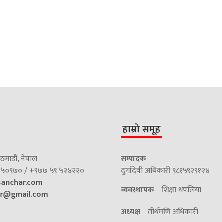
हाम्रो समूह
माडौं, नेपाल
सम्पादक
५०९७० / +९७७ ५९ ५२४२२०
दुर्गादेवी अधिकारी ९८१५९२९१२४
sanchar.com
व्यवस्थापक
शिक्षा थपलिया
ar@gmail.com
अध्यक्ष
तीर्थमणि अधिकारी