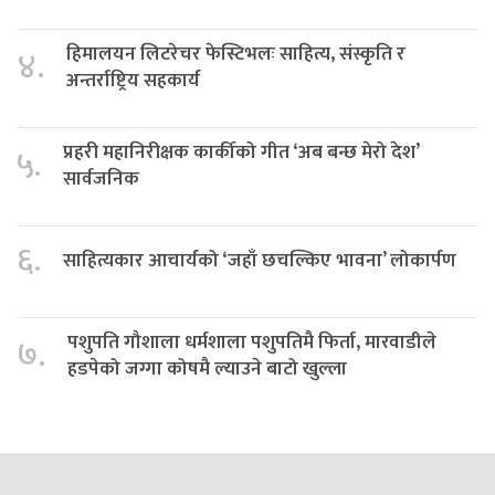
हिमालयन लिटरेचर फेस्टिभलः साहित्य, संस्कृति र
४.
अन्तर्राष्ट्रिय सहकार्य
प्रहरी महानिरीक्षक कार्कीको गीत ‘अब बन्छ मेरो देश’
५.
सार्वजनिक
६.
साहित्यकार आचार्यको ‘जहाँ छचल्किए भावना’ लोकार्पण
पशुपति गौशाला धर्मशाला पशुपतिमै फिर्ता, मारवाडीले
७.
हडपेको जग्गा कोषमै ल्याउने बाटो खुल्ला