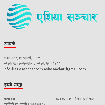
सम्पर्क
अनामनगर, काठमाडौं, नेपाल
+९७७ ९८५७०५०९७० / +९७७ ५९ ५२४२२०
info@asiasanchar.com
asiasanchar@gmail.com
हाम्रो समूह
सम्पादक
व्यवस्थापक
शिक्षा थपलिया
दुर्गादेवी अधिकारी ९८१५९२९१२४