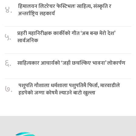
हिमालयन लिटरेचर फेस्टिभलः साहित्य, संस्कृति र
४.
अन्तर्राष्ट्रिय सहकार्य
प्रहरी महानिरीक्षक कार्कीको गीत ‘अब बन्छ मेरो देश’
५.
सार्वजनिक
६.
साहित्यकार आचार्यको ‘जहाँ छचल्किए भावना’ लोकार्पण
पशुपति गौशाला धर्मशाला पशुपतिमै फिर्ता, मारवाडीले
७.
हडपेको जग्गा कोषमै ल्याउने बाटो खुल्ला