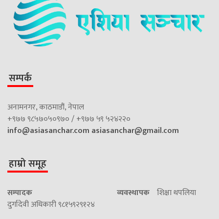
सम्पर्क
अनामनगर, काठमाडौं, नेपाल
+९७७ ९८५७०५०९७० / +९७७ ५९ ५२४२२०
info@asiasanchar.com
asiasanchar@gmail.com
हाम्रो समूह
सम्पादक
व्यवस्थापक
शिक्षा थपलिया
दुर्गादेवी अधिकारी ९८१५९२९१२४