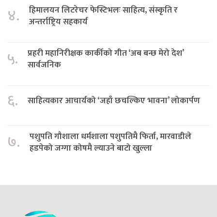
हिमालयन लिटरेचर फेस्टिभलः साहित्य, संस्कृति र
४.
अन्तर्राष्ट्रिय सहकार्य
प्रहरी महानिरीक्षक कार्कीको गीत ‘अब बन्छ मेरो देश’
५.
सार्वजनिक
६.
साहित्यकार आचार्यको ‘जहाँ छचल्किए भावना’ लोकार्पण
पशुपति गौशाला धर्मशाला पशुपतिमै फिर्ता, मारवाडीले
७.
हडपेको जग्गा कोषमै ल्याउने बाटो खुल्ला