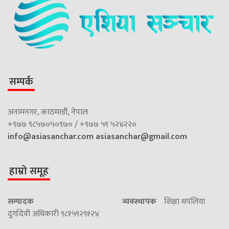
सम्पर्क
अनामनगर, काठमाडौं, नेपाल
+९७७ ९८५७०५०९७० / +९७७ ५९ ५२४२२०
info@asiasanchar.com
asiasanchar@gmail.com
हाम्रो समूह
सम्पादक
व्यवस्थापक
शिक्षा थपलिया
दुर्गादेवी अधिकारी ९८१५९२९१२४