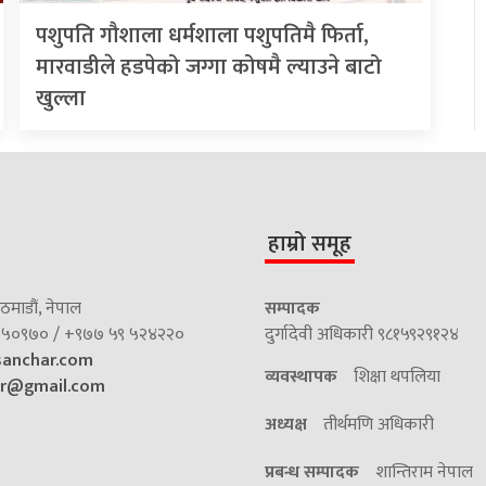
पशुपति गौशाला धर्मशाला पशुपतिमै फिर्ता,
मारवाडीले हडपेको जग्गा कोषमै ल्याउने बाटो
खुल्ला
हाम्रो समूह
माडौं, नेपाल
सम्पादक
५०९७० / +९७७ ५९ ५२४२२०
दुर्गादेवी अधिकारी ९८१५९२९१२४
sanchar.com
व्यवस्थापक
शिक्षा थपलिया
ar@gmail.com
अध्यक्ष
तीर्थमणि अधिकारी
प्रबन्ध सम्पादक
शान्तिराम नेपाल