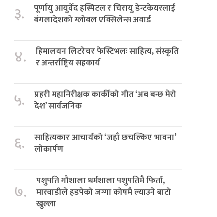
पूर्णायु आयुर्वेद हस्पिटल र चिरायु डेन्टकेयरलाई
३.
बंगलादेशको ग्लोबल एक्सिलेन्स अवार्ड
हिमालयन लिटरेचर फेस्टिभलः साहित्य, संस्कृति
४.
र अन्तर्राष्ट्रिय सहकार्य
प्रहरी महानिरीक्षक कार्कीको गीत ‘अब बन्छ मेरो
५.
देश’ सार्वजनिक
साहित्यकार आचार्यको ‘जहाँ छचल्किए भावना’
६.
लोकार्पण
पशुपति गौशाला धर्मशाला पशुपतिमै फिर्ता,
७.
मारवाडीले हडपेको जग्गा कोषमै ल्याउने बाटो
खुल्ला