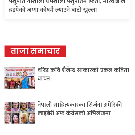
पशुपति गौशाला धर्मशाला पशुपतिमै फिर्ता, मारवाडीले
हडपेको जग्गा कोषमै ल्याउने बाटो खुल्ला
ताजा समाचार
वरिष्ठ कवि शैलेन्द्र साकारको एकल कविता
वाचन
नेपाली साहित्यकारका सिर्जना अमेरिकी
लाइब्रेरी अफ कंग्रेसको अभिलेखमा