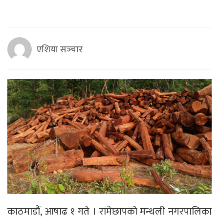
एशिया सञ्‍चार
काठमाडौंं, आषाढ १ गते । रामेछापको मन्थली नगरपालिका