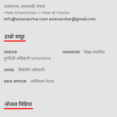
अनामनगर, काठमाडौं, नेपाल
+९७७ ९८५७०५०९७० / +९७७ ५९ ५२४२२०
info@asiasanchar.com
asiasanchar@gmail.com
हाम्रो समूह
सम्पादक
व्यवस्थापक
शिक्षा थपलिया
दुर्गादेवी अधिकारी ९८१५९२९१२४
अध्यक्ष
तीर्थमणि अधिकारी
प्रबन्ध सम्पादक
शान्तिराम नेपाल
सोसल मिडिया