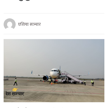
एशिया सञ्‍चार