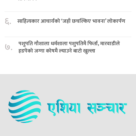
६.
साहित्यकार आचार्यको ‘जहाँ छचल्किए भावना’ लोकार्पण
पशुपति गौशाला धर्मशाला पशुपतिमै फिर्ता, मारवाडीले
७.
हडपेको जग्गा कोषमै ल्याउने बाटो खुल्ला