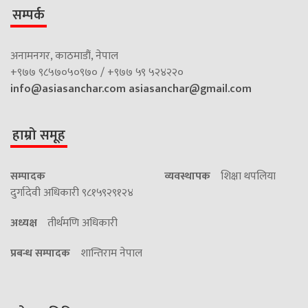
सम्पर्क
अनामनगर, काठमाडौं, नेपाल
+९७७ ९८५७०५०९७० / +९७७ ५९ ५२४२२०
info@asiasanchar.com
asiasanchar@gmail.com
हाम्रो समूह
सम्पादक
व्यवस्थापक
शिक्षा थपलिया
दुर्गादेवी अधिकारी ९८१५९२९१२४
अध्यक्ष
तीर्थमणि अधिकारी
प्रबन्ध सम्पादक
शान्तिराम नेपाल