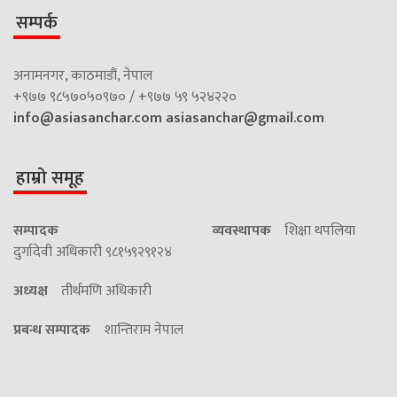
सम्पर्क
अनामनगर, काठमाडौं, नेपाल
+९७७ ९८५७०५०९७० / +९७७ ५९ ५२४२२०
info@asiasanchar.com
asiasanchar@gmail.com
हाम्रो समूह
सम्पादक
व्यवस्थापक
शिक्षा थपलिया
दुर्गादेवी अधिकारी ९८१५९२९१२४
अध्यक्ष
तीर्थमणि अधिकारी
प्रबन्ध सम्पादक
शान्तिराम नेपाल