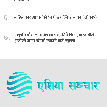
६.
साहित्यकार आचार्यको ‘जहाँ छचल्किए भावना’ लोकार्पण
पशुपति गौशाला धर्मशाला पशुपतिमै फिर्ता, मारवाडीले
७.
हडपेको जग्गा कोषमै ल्याउने बाटो खुल्ला