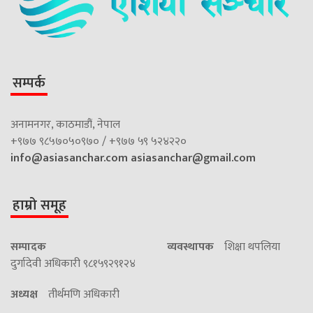
सम्पर्क
अनामनगर, काठमाडौं, नेपाल
+९७७ ९८५७०५०९७० / +९७७ ५९ ५२४२२०
info@asiasanchar.com
asiasanchar@gmail.com
हाम्रो समूह
सम्पादक
व्यवस्थापक
शिक्षा थपलिया
दुर्गादेवी अधिकारी ९८१५९२९१२४
अध्यक्ष
तीर्थमणि अधिकारी