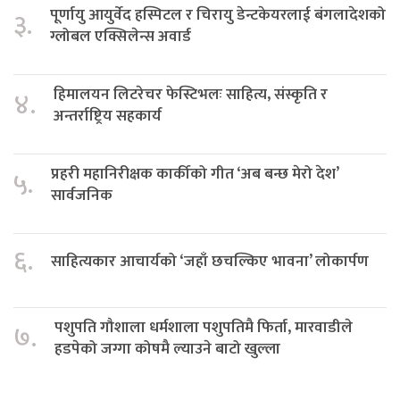
पूर्णायु आयुर्वेद हस्पिटल र चिरायु डेन्टकेयरलाई बंगलादेशको
३.
ग्लोबल एक्सिलेन्स अवार्ड
हिमालयन लिटरेचर फेस्टिभलः साहित्य, संस्कृति र
४.
अन्तर्राष्ट्रिय सहकार्य
प्रहरी महानिरीक्षक कार्कीको गीत ‘अब बन्छ मेरो देश’
५.
सार्वजनिक
६.
साहित्यकार आचार्यको ‘जहाँ छचल्किए भावना’ लोकार्पण
पशुपति गौशाला धर्मशाला पशुपतिमै फिर्ता, मारवाडीले
७.
हडपेको जग्गा कोषमै ल्याउने बाटो खुल्ला