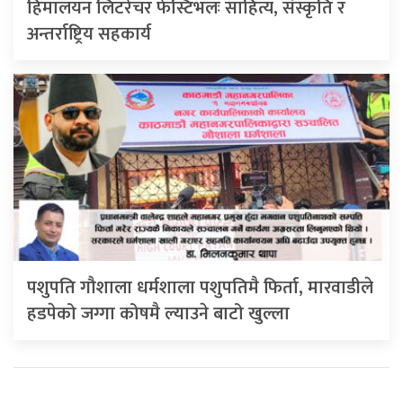
हिमालयन लिटरेचर फेस्टिभलः साहित्य, संस्कृति र
अन्तर्राष्ट्रिय सहकार्य
पशुपति गौशाला धर्मशाला पशुपतिमै फिर्ता, मारवाडीले
हडपेको जग्गा कोषमै ल्याउने बाटो खुल्ला