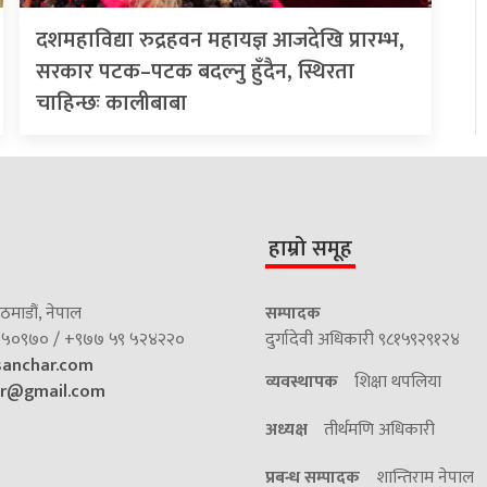
दशमहाविद्या रुद्रहवन महायज्ञ आजदेखि प्रारम्भ,
सरकार पटक–पटक बदल्नु हुँदैन, स्थिरता
चाहिन्छः कालीबाबा
हाम्रो समूह
माडौं, नेपाल
सम्पादक
५०९७० / +९७७ ५९ ५२४२२०
दुर्गादेवी अधिकारी ९८१५९२९१२४
sanchar.com
व्यवस्थापक
शिक्षा थपलिया
ar@gmail.com
अध्यक्ष
तीर्थमणि अधिकारी
प्रबन्ध सम्पादक
शान्तिराम नेपाल