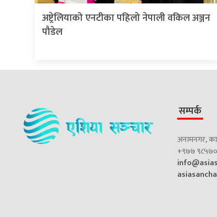
अष्ट्रेलियाको एनटीका पहिलो नेपाली वकिल अञ्जन
पौडेल
सम्पर्क
अनामनगर, काठ
+९७७ ९८५७०
info@asia
asiasanch