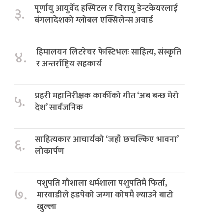
पूर्णायु आयुर्वेद हस्पिटल र चिरायु डेन्टकेयरलाई
३.
बंगलादेशको ग्लोबल एक्सिलेन्स अवार्ड
हिमालयन लिटरेचर फेस्टिभलः साहित्य, संस्कृति
४.
र अन्तर्राष्ट्रिय सहकार्य
प्रहरी महानिरीक्षक कार्कीको गीत ‘अब बन्छ मेरो
५.
देश’ सार्वजनिक
साहित्यकार आचार्यको ‘जहाँ छचल्किए भावना’
६.
लोकार्पण
पशुपति गौशाला धर्मशाला पशुपतिमै फिर्ता,
७.
मारवाडीले हडपेको जग्गा कोषमै ल्याउने बाटो
खुल्ला