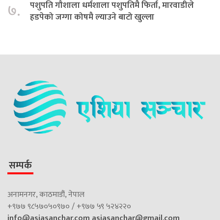
पशुपति गौशाला धर्मशाला पशुपतिमै फिर्ता, मारवाडीले
७.
हडपेको जग्गा कोषमै ल्याउने बाटो खुल्ला
सम्पर्क
अनामनगर, काठमाडौं, नेपाल
+९७७ ९८५७०५०९७० / +९७७ ५९ ५२४२२०
info@asiasanchar.com
asiasanchar@gmail.com