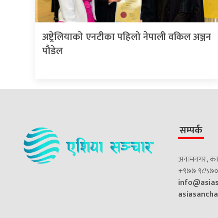
अष्ट्रेलियाको एनटीका पहिलो नेपाली वकिल अञ्जन
पौडेल
सम्पर्क
अनामनगर, काठ
+९७७ ९८५७०
info@asia
asiasanch