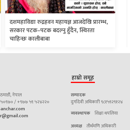
दशमहाविद्या रुद्रहवन महायज्ञ आजदेखि प्रारम्भ,
सरकार पटक–पटक बदल्नु हुँदैन, स्थिरता
चाहिन्छः कालीबाबा
हाम्रो समूह
माडौं, नेपाल
सम्पादक
५०९७० / +९७७ ५९ ५२४२२०
दुर्गादेवी अधिकारी ९८१५९२९१२४
sanchar.com
व्यवस्थापक
शिक्षा थपलिया
ar@gmail.com
अध्यक्ष
तीर्थमणि अधिकारी