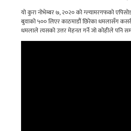
यो कुरा नोभेम्बर ७, २०२० को ग्ल्यामरगफको एपिसोड
बुवाको ५०० लिएर काठमाडौं छिरेका धमलासँग कसरी यत
धमलाले त्यसको उत्तर मेहनत गर्ने जो कोहीले पनि स