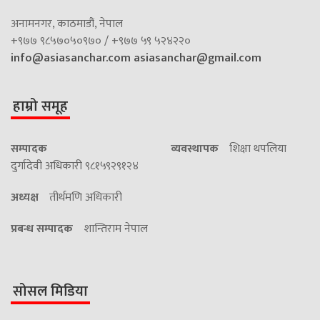
अनामनगर, काठमाडौं, नेपाल
+९७७ ९८५७०५०९७० / +९७७ ५९ ५२४२२०
info@asiasanchar.com
asiasanchar@gmail.com
हाम्रो समूह
सम्पादक
व्यवस्थापक
शिक्षा थपलिया
दुर्गादेवी अधिकारी ९८१५९२९१२४
अध्यक्ष
तीर्थमणि अधिकारी
प्रबन्ध सम्पादक
शान्तिराम नेपाल
सोसल मिडिया