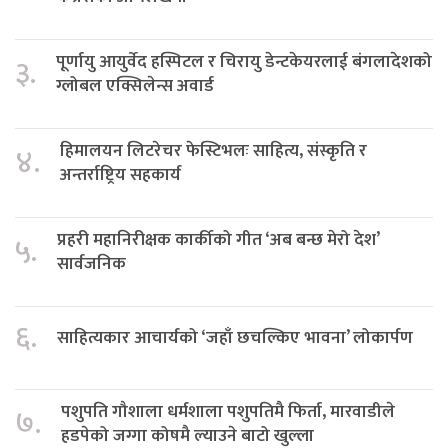
पूर्णायु आयुर्वेद हस्पिटल र चिरायु डेन्टकेयरलाई बंगलादेशको
३.
ग्लोबल एक्सिलेन्स अवार्ड
हिमालयन लिटरेचर फेस्टिभलः साहित्य, संस्कृति र
४.
अन्तर्राष्ट्रिय सहकार्य
प्रहरी महानिरीक्षक कार्कीको गीत ‘अब बन्छ मेरो देश’
५.
सार्वजनिक
६.
साहित्यकार आचार्यको ‘जहाँ छचल्किए भावना’ लोकार्पण
पशुपति गौशाला धर्मशाला पशुपतिमै फिर्ता, मारवाडीले
७.
हडपेको जग्गा कोषमै ल्याउने बाटो खुल्ला