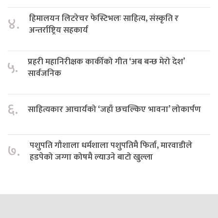
हिमालयन लिटरेचर फेस्टिभलः साहित्य, संस्कृति र
४.
अन्तर्राष्ट्रिय सहकार्य
प्रहरी महानिरीक्षक कार्कीको गीत ‘अब बन्छ मेरो देश’
५.
सार्वजनिक
६.
साहित्यकार आचार्यको ‘जहाँ छचल्किए भावना’ लोकार्पण
पशुपति गौशाला धर्मशाला पशुपतिमै फिर्ता, मारवाडीले
७.
हडपेको जग्गा कोषमै ल्याउने बाटो खुल्ला