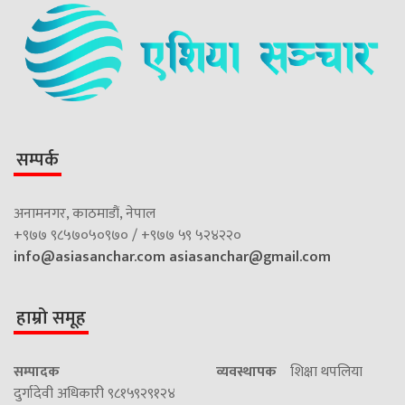
सम्पर्क
अनामनगर, काठमाडौं, नेपाल
+९७७ ९८५७०५०९७० / +९७७ ५९ ५२४२२०
info@asiasanchar.com
asiasanchar@gmail.com
हाम्रो समूह
सम्पादक
व्यवस्थापक
शिक्षा थपलिया
दुर्गादेवी अधिकारी ९८१५९२९१२४