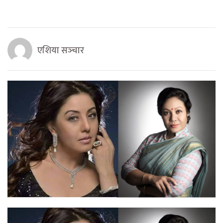
एशिया सञ्‍चार