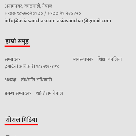
अनामनगर, काठमाडौं, नेपाल
+९७७ ९८५७०५०९७० / +९७७ ५९ ५२४२२०
info@asiasanchar.com
asiasanchar@gmail.com
हाम्रो समूह
सम्पादक
व्यवस्थापक
शिक्षा थपलिया
दुर्गादेवी अधिकारी ९८१५९२९१२४
अध्यक्ष
तीर्थमणि अधिकारी
प्रबन्ध सम्पादक
शान्तिराम नेपाल
सोसल मिडिया