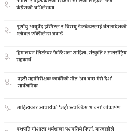
नेपाली साहित्यकारका सिर्जना अमेरिकी लाइब्रेरी अफ
१.
कंग्रेसको अभिलेखमा
पूर्णायु आयुर्वेद हस्पिटल र चिरायु डेन्टकेयरलाई बंगलादेशको
२.
ग्लोबल एक्सिलेन्स अवार्ड
हिमालयन लिटरेचर फेस्टिभलः साहित्य, संस्कृति र अन्तर्राष्ट्रिय
३.
सहकार्य
प्रहरी महानिरीक्षक कार्कीको गीत ‘अब बन्छ मेरो देश’
४.
सार्वजनिक
५.
साहित्यकार आचार्यको ‘जहाँ छचल्किए भावना’ लोकार्पण
पशुपति गौशाला धर्मशाला पशुपतिमै फिर्ता, मारवाडीले