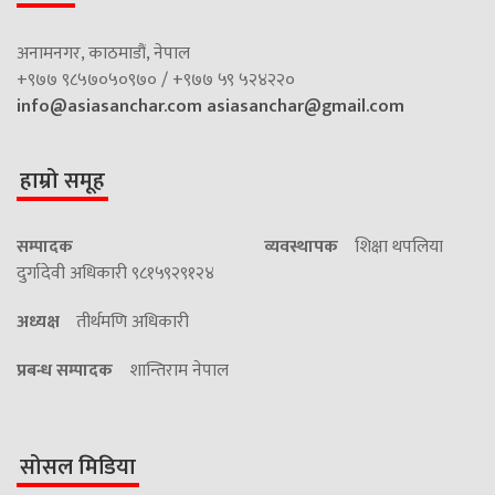
अनामनगर, काठमाडौं, नेपाल
+९७७ ९८५७०५०९७० / +९७७ ५९ ५२४२२०
info@asiasanchar.com
asiasanchar@gmail.com
हाम्रो समूह
सम्पादक
व्यवस्थापक
शिक्षा थपलिया
दुर्गादेवी अधिकारी ९८१५९२९१२४
अध्यक्ष
तीर्थमणि अधिकारी
प्रबन्ध सम्पादक
शान्तिराम नेपाल
सोसल मिडिया