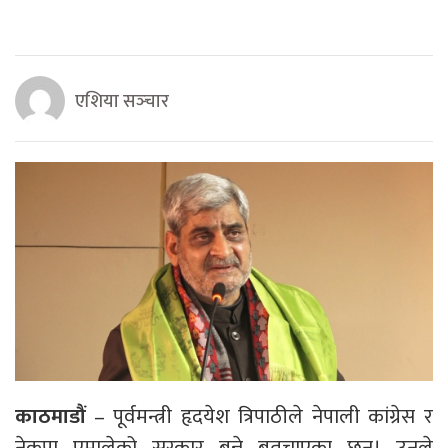
एशिया सञ्‍चार
काठमाडौं
– पूर्वमन्त्री हृदयेश त्रिपाठीले नेपाली कांग्रेस र
नेकपा एमालेको सरकार बन्ने बतचाएका छन्। उनले