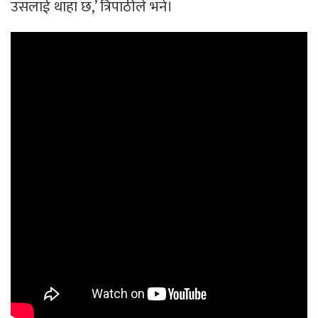
उसलाई थाहा छ,’ त्रिपाठीले भने।