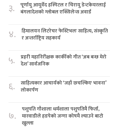
पूर्णायु आयुर्वेद हस्पिटल र चिरायु डेन्टकेयरलाई
३.
बंगलादेशको ग्लोबल एक्सिलेन्स अवार्ड
हिमालयन लिटरेचर फेस्टिभलः साहित्य, संस्कृति
४.
र अन्तर्राष्ट्रिय सहकार्य
प्रहरी महानिरीक्षक कार्कीको गीत ‘अब बन्छ मेरो
५.
देश’ सार्वजनिक
साहित्यकार आचार्यको ‘जहाँ छचल्किए भावना’
६.
लोकार्पण
पशुपति गौशाला धर्मशाला पशुपतिमै फिर्ता,
७.
मारवाडीले हडपेको जग्गा कोषमै ल्याउने बाटो
खुल्ला