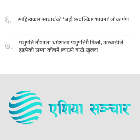
६.
साहित्यकार आचार्यको ‘जहाँ छचल्किए भावना’ लोकार्पण
पशुपति गौशाला धर्मशाला पशुपतिमै फिर्ता, मारवाडीले
७.
हडपेको जग्गा कोषमै ल्याउने बाटो खुल्ला