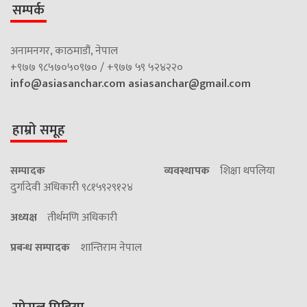
सम्पर्क
अनामनगर, काठमाडौं, नेपाल
+९७७ ९८५७०५०९७० / +९७७ ५९ ५२४२२०
info@asiasanchar.com
asiasanchar@gmail.com
हाम्रो समूह
सम्पादक
व्यवस्थापक
शिक्षा थपलिया
दुर्गादेवी अधिकारी ९८१५९२९१२४
अध्यक्ष
तीर्थमणि अधिकारी
प्रबन्ध सम्पादक
शान्तिराम नेपाल