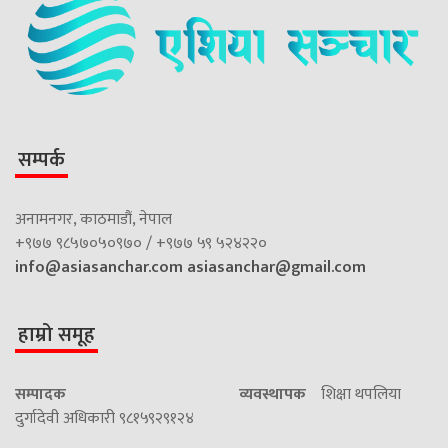
सम्पर्क
अनामनगर, काठमाडौं, नेपाल
+९७७ ९८५७०५०९७० / +९७७ ५९ ५२४२२०
info@asiasanchar.com
asiasanchar@gmail.com
हाम्रो समूह
सम्पादक
व्यवस्थापक
शिक्षा थपलिया
दुर्गादेवी अधिकारी ९८१५९२९१२४