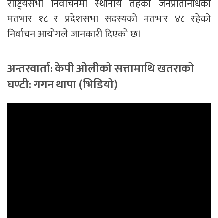
राष्ट्रियसभा निर्वाचनमा स्थानीय तहका जनप्रतिनिधिको
मतभार १८ र प्रदेशसभा सदस्यको मतभार ४८ रहेको
निर्वाचन आयोगले जानकारी दिएको छ।
अन्तरवार्ता: केपी ओलीकाे सत्तामाथि खतराकाे
घण्टी: गगन थापा (भिडियाे)