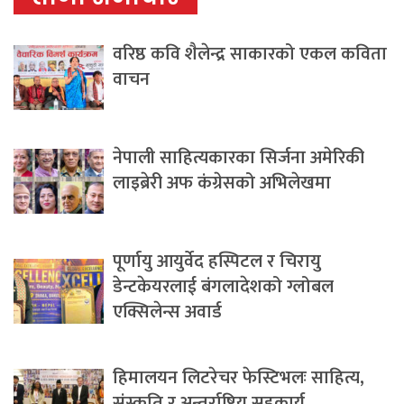
वरिष्ठ कवि शैलेन्द्र साकारको एकल कविता
वाचन
नेपाली साहित्यकारका सिर्जना अमेरिकी
लाइब्रेरी अफ कंग्रेसको अभिलेखमा
पूर्णायु आयुर्वेद हस्पिटल र चिरायु
डेन्टकेयरलाई बंगलादेशको ग्लोबल
एक्सिलेन्स अवार्ड
हिमालयन लिटरेचर फेस्टिभलः साहित्य,
संस्कृति र अन्तर्राष्ट्रिय सहकार्य