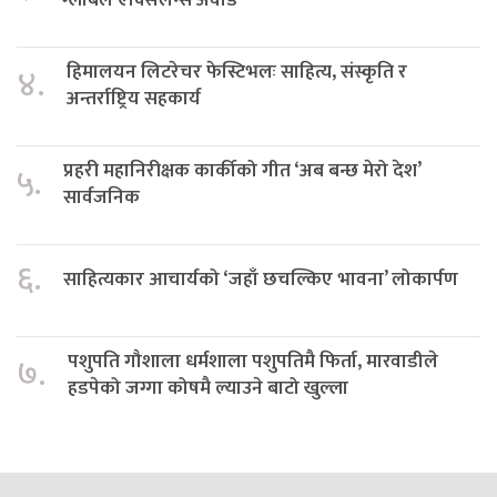
हिमालयन लिटरेचर फेस्टिभलः साहित्य, संस्कृति र
४.
अन्तर्राष्ट्रिय सहकार्य
प्रहरी महानिरीक्षक कार्कीको गीत ‘अब बन्छ मेरो देश’
५.
सार्वजनिक
६.
साहित्यकार आचार्यको ‘जहाँ छचल्किए भावना’ लोकार्पण
पशुपति गौशाला धर्मशाला पशुपतिमै फिर्ता, मारवाडीले
७.
हडपेको जग्गा कोषमै ल्याउने बाटो खुल्ला