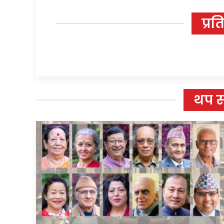
प्रत
थप 