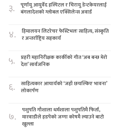
पूर्णायु आयुर्वेद हस्पिटल र चिरायु डेन्टकेयरलाई
३.
बंगलादेशको ग्लोबल एक्सिलेन्स अवार्ड
हिमालयन लिटरेचर फेस्टिभलः साहित्य, संस्कृति
४.
र अन्तर्राष्ट्रिय सहकार्य
प्रहरी महानिरीक्षक कार्कीको गीत ‘अब बन्छ मेरो
५.
देश’ सार्वजनिक
साहित्यकार आचार्यको ‘जहाँ छचल्किए भावना’
६.
लोकार्पण
पशुपति गौशाला धर्मशाला पशुपतिमै फिर्ता,
७.
मारवाडीले हडपेको जग्गा कोषमै ल्याउने बाटो
खुल्ला