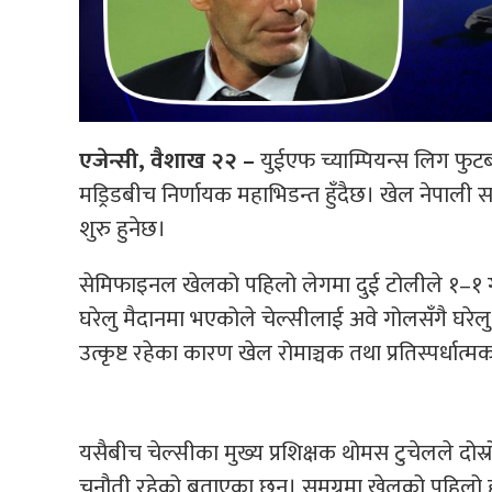
एजेन्सी, वैशाख २२ –
युईएफ च्याम्पियन्स लिग फु
मड्रिडबीच निर्णायक महाभिडन्त हुँदैछ। खेल नेपाली स
शुरु हुनेछ।
सेमिफाइनल खेलको पहिलो लेगमा दुई टोलीले १–१ ग
घरेलु मैदानमा भएकोले चेल्सीलाई अवे गोलसँगै घरेल
उत्कृष्ट रहेका कारण खेल रोमाञ्चक तथा प्रतिस्पर्धात्मक
यसैबीच चेल्सीका मुख्य प्रशिक्षक थोमस टुचेलले दोस
चुनौती रहेको बताएका छन्। समग्रमा खेलको पहिलो 