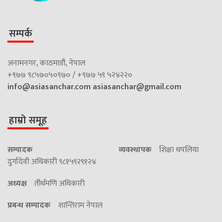
सम्पर्क
अनामनगर, काठमाडौं, नेपाल
+९७७ ९८५७०५०९७० / +९७७ ५९ ५२४२२०
info@asiasanchar.com
asiasanchar@gmail.com
हाम्रो समूह
सम्पादक
व्यवस्थापक
शिक्षा थपलिया
दुर्गादेवी अधिकारी ९८१५९२९१२४
अध्यक्ष
तीर्थमणि अधिकारी
प्रबन्ध सम्पादक
शान्तिराम नेपाल