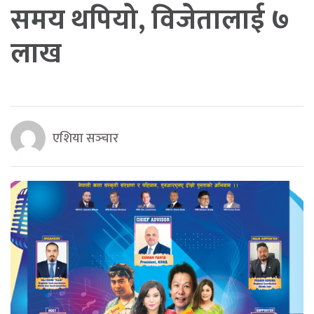
समय थपियो, विजेतालाई ७
लाख
एशिया सञ्‍चार