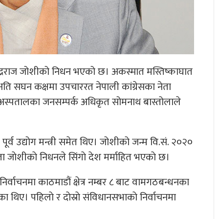
ी नवीन्द्रराज जोशीको निधन भएको छ। अकस्मात मस्तिष्काघात
ि सघन कक्षमा उपचाररत नेपाली कांग्रेसका नेता
भिक अस्पतालका जनसम्पर्क अधिकृत सोमनाथ बास्तोलाले
 पूर्व उद्योग मन्त्री समेत थिए। जोशीको जन्म वि.सं. २०२०
जाेशीकाे निधनले सिंगाे देश मर्माहित भएकाे छ।
िर्वाचनमा काठमाडौं क्षेत्र नम्बर ८ बाट वामगठबन्धनका
 थिए। पहिलाे र दाेस्राे संविधानसभाकाे निर्वाचनमा