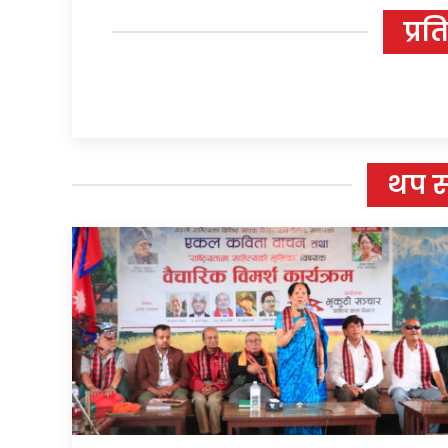
प्रत
थप 