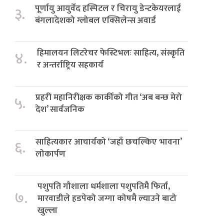
पूर्णायु आयुर्वेद हस्पिटल र चिरायु डेन्टकेयरलाई
३.
बंगलादेशको ग्लोबल एक्सिलेन्स अवार्ड
हिमालयन लिटरेचर फेस्टिभलः साहित्य, संस्कृति
४.
र अन्तर्राष्ट्रिय सहकार्य
प्रहरी महानिरीक्षक कार्कीको गीत ‘अब बन्छ मेरो
५.
देश’ सार्वजनिक
साहित्यकार आचार्यको ‘जहाँ छचल्किए भावना’
६.
लोकार्पण
पशुपति गौशाला धर्मशाला पशुपतिमै फिर्ता,
७.
मारवाडीले हडपेको जग्गा कोषमै ल्याउने बाटो
खुल्ला