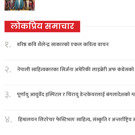
लोकप्रिय समाचार
१.
वरिष्ठ कवि शैलेन्द्र साकारको एकल कविता वाचन
२.
नेपाली साहित्यकारका सिर्जना अमेरिकी लाइब्रेरी अफ कंग्रेस
३.
पूर्णायु आयुर्वेद हस्पिटल र चिरायु डेन्टकेयरलाई बंगलादेशको ग
४.
हिमालयन लिटरेचर फेस्टिभलः साहित्य, संस्कृति र अन्तर्राष्ट्रिय