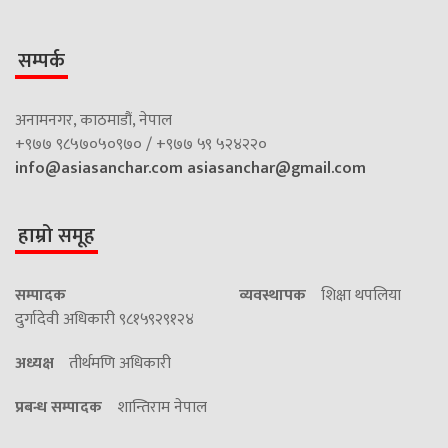
सम्पर्क
अनामनगर, काठमाडौं, नेपाल
+९७७ ९८५७०५०९७० / +९७७ ५९ ५२४२२०
info@asiasanchar.com
asiasanchar@gmail.com
हाम्रो समूह
सम्पादक
व्यवस्थापक
शिक्षा थपलिया
दुर्गादेवी अधिकारी ९८१५९२९१२४
अध्यक्ष
तीर्थमणि अधिकारी
प्रबन्ध सम्पादक
शान्तिराम नेपाल