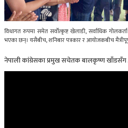
विधागत रुपमा समेत सर्वोत्कृष्ट खेलाडी, सर्वाधिक गोलकर्त
भएका छन्। यसैबीच, शनिबार पत्रकार र आयोजकबीच मैत्रीपूर्
नेपाली कांग्रेसका प्रमुख सचेतक बालकृष्ण खाँडसँग अ