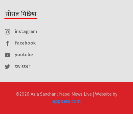
सोसल मिडिया
instagram
facebook
youtube
twitter
©2026 Asia Sanchar : Nepal News Live | Website by
appharu.com