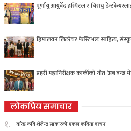
पूर्णायु आयुर्वेद हस्पिटल र चिरायु डेन्टकेयर
हिमालयन लिटरेचर फेस्टिभलः साहित्य, संस्कृति 
प्रहरी महानिरीक्षक कार्कीको गीत ‘अब बन्छ म
लोकप्रिय समाचार
१.
वरिष्ठ कवि शैलेन्द्र साकारको एकल कविता वाचन