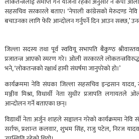
लोकतन्त्रलाई समाप्त गर्ने योजना रहेको अनुसार नै केपी ओल
सहसचिव सरकारले बताए। ‘नेपाली कांग्रेसको मेरुदण्ड नेवि स
बचाउनका लागि फेरि आन्दोलन गर्नुपर्ने दिन आउन सक्छ,’ उन
जिल्ला सदस्य तथा पूर्व स्ववियू सभापति बैकुण्ठ श्रीवा
प्रजातन्त्र आएको स्मरण गरे। ओली सरकारले लोकतन्त्रविरुद्ध म
भने, ‘लोकतन्त्रको रक्षार्थ हामी संघर्षमा जानुपरेको हो।’
कार्यक्रममा नेवि संघका जिल्ला सहसचिव इन्द्रसान यादव,
मञ्जीव मिश्रा, विधार्थी नेता सुधीर प्रजापति लगायतले
आन्दोलन गर्ने बताएका छन्।
विद्यार्थी नेता अर्जुन शाहले सञ्चालन गरेको कार्यक्रममा ने
सर्राफ, प्रशान्त कलवार, शुभम सिंह, राजु पटेल, निरज याद
उपस्थिति रहेको थियो।