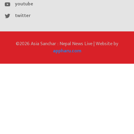
youtube
twitter
©2026 Asia Sanchar : Nepal News Live | Website by
appharu.com