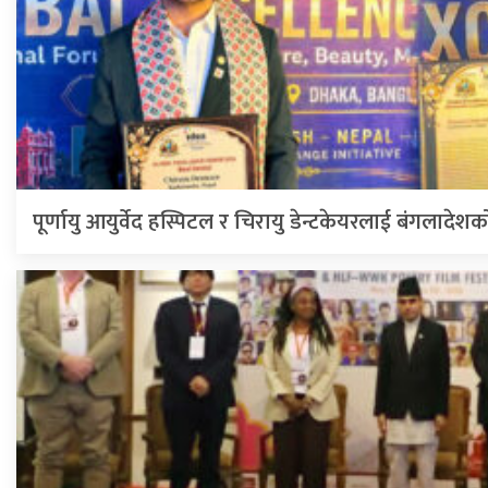
पूर्णायु आयुर्वेद हस्पिटल र चिरायु डेन्टकेयरलाई बंगलादेशक