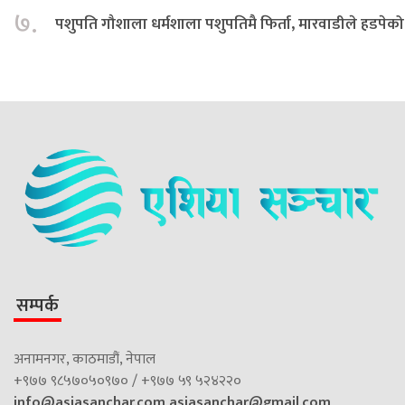
७.
पशुपति गौशाला धर्मशाला पशुपतिमै फिर्ता, मारवाडीले हडपेको
सम्पर्क
अनामनगर, काठमाडौं, नेपाल
+९७७ ९८५७०५०९७० / +९७७ ५९ ५२४२२०
info@asiasanchar.com
asiasanchar@gmail.com