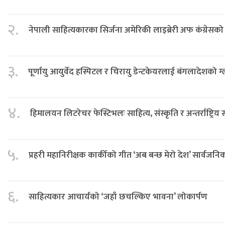
२.
नेपाली साहित्यकारका सिर्जना अमेरिकी लाइब्रेरी अफ कंग्रेस
३.
पूर्णायु आयुर्वेद हस्पिटल र चिरायु डेन्टकेयरलाई बंगलादेशको ग
४.
हिमालयन लिटरेचर फेस्टिभलः साहित्य, संस्कृति र अन्तर्राष्ट्रिय
५.
प्रहरी महानिरीक्षक कार्कीको गीत ‘अब बन्छ मेरो देश’ सार्वजनि
६.
साहित्यकार आचार्यको ‘जहाँ छचल्किए भावना’ लोकार्पण