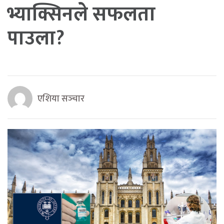
भ्याक्सिनले सफलता
पाउला?
एशिया सञ्‍चार