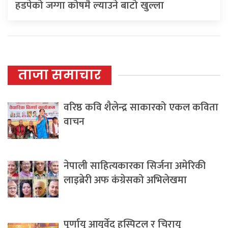
हडपेको जग्गा कोषमै ल्याउने बाटो खुल्ला
ताजा समाचार
वरिष्ठ कवि शैलेन्द्र साकारको एकल कविता
वाचन
नेपाली साहित्यकारका सिर्जना अमेरिकी
लाइब्रेरी अफ कंग्रेसको अभिलेखमा
पूर्णायु आयुर्वेद हस्पिटल र चिरायु