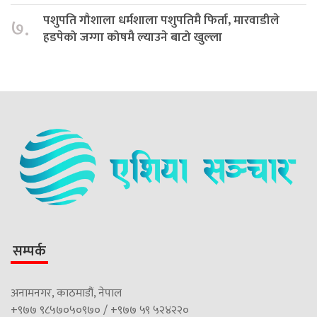
पशुपति गौशाला धर्मशाला पशुपतिमै फिर्ता, मारवाडीले
७.
हडपेको जग्गा कोषमै ल्याउने बाटो खुल्ला
सम्पर्क
अनामनगर, काठमाडौं, नेपाल
+९७७ ९८५७०५०९७० / +९७७ ५९ ५२४२२०