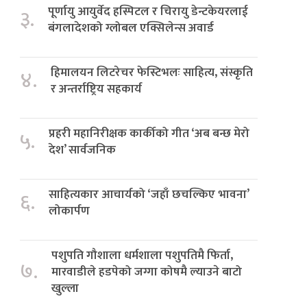
पूर्णायु आयुर्वेद हस्पिटल र चिरायु डेन्टकेयरलाई
३.
बंगलादेशको ग्लोबल एक्सिलेन्स अवार्ड
हिमालयन लिटरेचर फेस्टिभलः साहित्य, संस्कृति
४.
र अन्तर्राष्ट्रिय सहकार्य
प्रहरी महानिरीक्षक कार्कीको गीत ‘अब बन्छ मेरो
५.
देश’ सार्वजनिक
साहित्यकार आचार्यको ‘जहाँ छचल्किए भावना’
६.
लोकार्पण
पशुपति गौशाला धर्मशाला पशुपतिमै फिर्ता,
७.
मारवाडीले हडपेको जग्गा कोषमै ल्याउने बाटो
खुल्ला