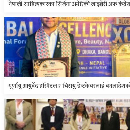
नेपाली साहित्यकारका सिर्जना अमेरिकी लाइब्रेरी अफ कंग्
पूर्णायु आयुर्वेद हस्पिटल र चिरायु डेन्टकेयरलाई बंगलादेशक