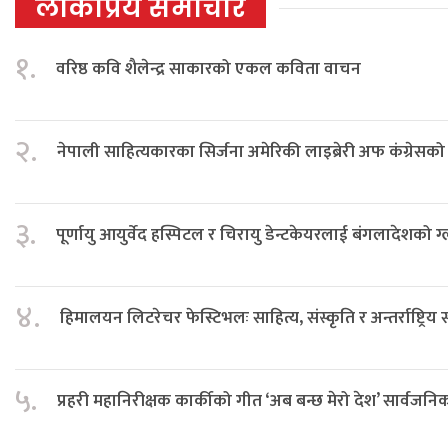
लोकप्रिय समाचार
१.
वरिष्ठ कवि शैलेन्द्र साकारको एकल कविता वाचन
२.
नेपाली साहित्यकारका सिर्जना अमेरिकी लाइब्रेरी अफ कंग्रेस
३.
पूर्णायु आयुर्वेद हस्पिटल र चिरायु डेन्टकेयरलाई बंगलादेशको ग
४.
हिमालयन लिटरेचर फेस्टिभलः साहित्य, संस्कृति र अन्तर्राष्ट्रिय
५.
प्रहरी महानिरीक्षक कार्कीको गीत ‘अब बन्छ मेरो देश’ सार्वजनि