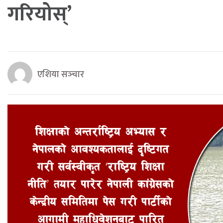
गरियोस्’
एशिया सञ्‍चार