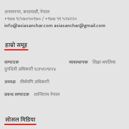
अनामनगर, काठमाडौं, नेपाल
+९७७ ९८५७०५०९७० / +९७७ ५९ ५२४२२०
info@asiasanchar.com
asiasanchar@gmail.com
हाम्रो समूह
सम्पादक
व्यवस्थापक
शिक्षा थपलिया
दुर्गादेवी अधिकारी ९८१५९२९१२४
अध्यक्ष
तीर्थमणि अधिकारी
प्रबन्ध सम्पादक
शान्तिराम नेपाल
सोसल मिडिया