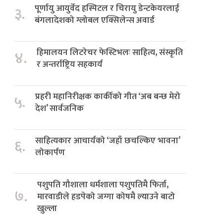
पूर्णायु आयुर्वेद हस्पिटल र चिरायु डेन्टकेयरलाई
३.
बंगलादेशको ग्लोबल एक्सिलेन्स अवार्ड
हिमालयन लिटरेचर फेस्टिभलः साहित्य, संस्कृति
४.
र अन्तर्राष्ट्रिय सहकार्य
प्रहरी महानिरीक्षक कार्कीको गीत ‘अब बन्छ मेरो
५.
देश’ सार्वजनिक
साहित्यकार आचार्यको ‘जहाँ छचल्किए भावना’
६.
लोकार्पण
पशुपति गौशाला धर्मशाला पशुपतिमै फिर्ता,
७.
मारवाडीले हडपेको जग्गा कोषमै ल्याउने बाटो
खुल्ला