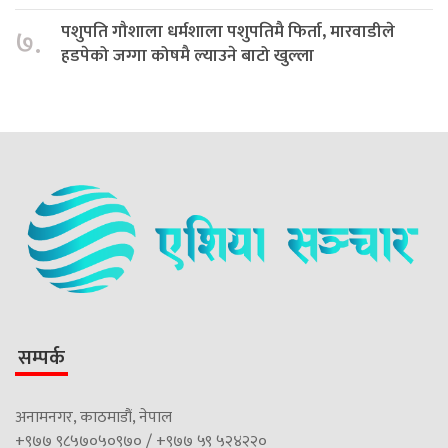
पशुपति गौशाला धर्मशाला पशुपतिमै फिर्ता, मारवाडीले
७.
हडपेको जग्गा कोषमै ल्याउने बाटो खुल्ला
सम्पर्क
अनामनगर, काठमाडौं, नेपाल
+९७७ ९८५७०५०९७० / +९७७ ५९ ५२४२२०