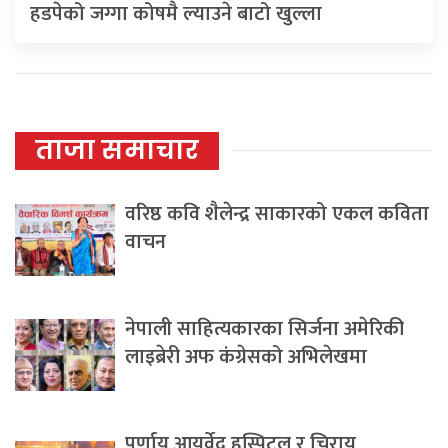
हडपेको जग्गा कोषमै ल्याउने बाटो खुल्ला
ताजा समाचार
वरिष्ठ कवि शैलेन्द्र साकारको एकल कविता
वाचन
नेपाली साहित्यकारका सिर्जना अमेरिकी
लाइब्रेरी अफ कंग्रेसको अभिलेखमा
पूर्णायु आयुर्वेद हस्पिटल र चिरायु