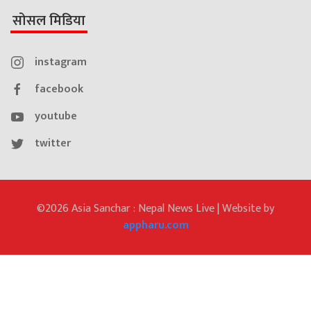
सोसल मिडिया
instagram
facebook
youtube
twitter
©2026 Asia Sanchar : Nepal News Live | Website by
appharu.com