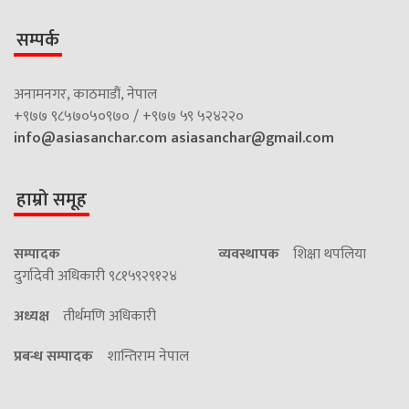
सम्पर्क
अनामनगर, काठमाडौं, नेपाल
+९७७ ९८५७०५०९७० / +९७७ ५९ ५२४२२०
info@asiasanchar.com
asiasanchar@gmail.com
हाम्रो समूह
सम्पादक
व्यवस्थापक
शिक्षा थपलिया
दुर्गादेवी अधिकारी ९८१५९२९१२४
अध्यक्ष
तीर्थमणि अधिकारी
प्रबन्ध सम्पादक
शान्तिराम नेपाल