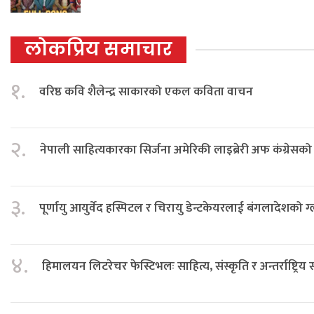
लोकप्रिय समाचार
१.
वरिष्ठ कवि शैलेन्द्र साकारको एकल कविता वाचन
२.
नेपाली साहित्यकारका सिर्जना अमेरिकी लाइब्रेरी अफ कंग्रेस
३.
पूर्णायु आयुर्वेद हस्पिटल र चिरायु डेन्टकेयरलाई बंगलादेशको ग
४.
हिमालयन लिटरेचर फेस्टिभलः साहित्य, संस्कृति र अन्तर्राष्ट्रिय