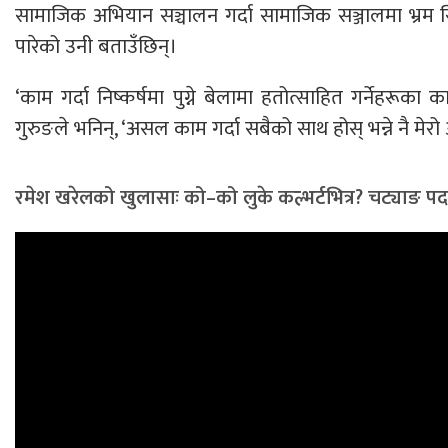
सामाजिक अभियान सञ्चालन गर्दा सामाजिक सञ्जालमा भ्रम सिर्जन
पारेको उनी बताउँछिन्।
‘काम गर्दा निष्कर्षमा पुग्ने बेलामा हतोत्साहित गर्नेहरूका
गुरुङले भनिन्, ‘असल काम गर्दा सबैको साथ होस् भन्ने नै मेरो
रमेश खरेलको खुलासाः को–को लुके कल्भर्टभित्र? चट्याङ पर्दा