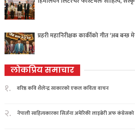
हिमालयन लिटरेचर फेस्टिभलः साहित्य, संस्कृति 
प्रहरी महानिरीक्षक कार्कीको गीत ‘अब बन्छ म
लोकप्रिय समाचार
१.
वरिष्ठ कवि शैलेन्द्र साकारको एकल कविता वाचन
२.
नेपाली साहित्यकारका सिर्जना अमेरिकी लाइब्रेरी अफ कंग्रेस