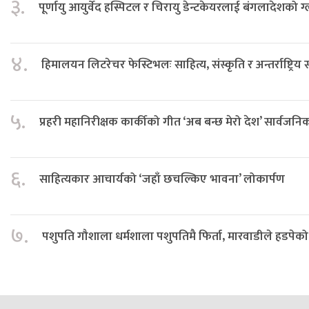
३.
पूर्णायु आयुर्वेद हस्पिटल र चिरायु डेन्टकेयरलाई बंगलादेशको ग
४.
हिमालयन लिटरेचर फेस्टिभलः साहित्य, संस्कृति र अन्तर्राष्ट्रिय
५.
प्रहरी महानिरीक्षक कार्कीको गीत ‘अब बन्छ मेरो देश’ सार्वजनि
६.
साहित्यकार आचार्यको ‘जहाँ छचल्किए भावना’ लोकार्पण
७.
पशुपति गौशाला धर्मशाला पशुपतिमै फिर्ता, मारवाडीले हडपेको