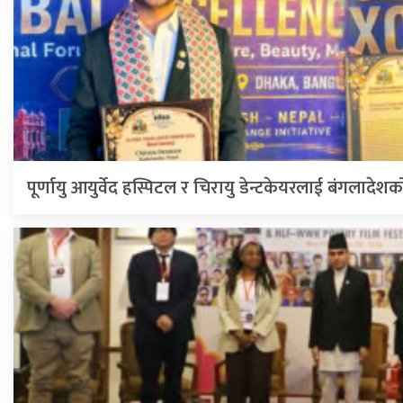
पूर्णायु आयुर्वेद हस्पिटल र चिरायु डेन्टकेयरलाई बंगलादेशक