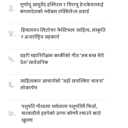
पूर्णायु आयुर्वेद हस्पिटल र चिरायु डेन्टकेयरलाई
३.
बंगलादेशको ग्लोबल एक्सिलेन्स अवार्ड
हिमालयन लिटरेचर फेस्टिभलः साहित्य, संस्कृति
४.
र अन्तर्राष्ट्रिय सहकार्य
प्रहरी महानिरीक्षक कार्कीको गीत ‘अब बन्छ मेरो
५.
देश’ सार्वजनिक
साहित्यकार आचार्यको ‘जहाँ छचल्किए भावना’
६.
लोकार्पण
पशुपति गौशाला धर्मशाला पशुपतिमै फिर्ता,
७.
मारवाडीले हडपेको जग्गा कोषमै ल्याउने बाटो
खुल्ला