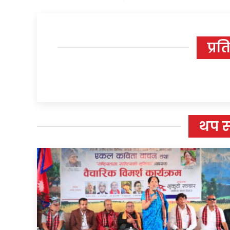
प्रत
थप 