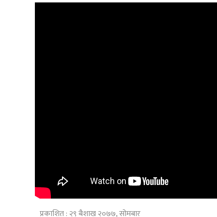
प्रकाशित : २९ बैशाख २०७७, सोमबार