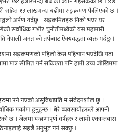
्वभरी ७४ हजारभन्दा बढीको ज्यान गइसकेको छ । ४७
मारी सहित १३ लाखभन्दा बढीमा सङ्क्रमण फैलिएको छ ।
्धाञ्जली अर्पण गर्दछु । सङ्क्रमितहरु निको भएर घर
े भोगेको सर्वाधिक गंभीर चुनौतीमध्येको यस महामारी
रति नेपाली जनताको तर्फबाट ऐक्यवद्धता व्यक्त गर्दछु ।
 देशमा सङ्क्रमणको पहिलो केस पहिचान भएदेखि यता
 जनामा मात्र सीमित गर्न सकिएता पनि हामी उच्च जोखिममा
ुमा पर्न गएको असुविधाप्रति म संवेदनशील छु ।
सर्वाधिक मर्कामा हुनुहुन्छ । धेरै व्यवसायीहरुले आफ्नो
ुटेको छ । जेलमा यन्त्रणापूर्ण वर्षहरु र लामो एकान्तबास
नाइलाई सहजै अनुभूत गर्न सक्छु ।