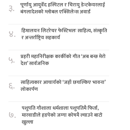
पूर्णायु आयुर्वेद हस्पिटल र चिरायु डेन्टकेयरलाई
३.
बंगलादेशको ग्लोबल एक्सिलेन्स अवार्ड
हिमालयन लिटरेचर फेस्टिभलः साहित्य, संस्कृति
४.
र अन्तर्राष्ट्रिय सहकार्य
प्रहरी महानिरीक्षक कार्कीको गीत ‘अब बन्छ मेरो
५.
देश’ सार्वजनिक
साहित्यकार आचार्यको ‘जहाँ छचल्किए भावना’
६.
लोकार्पण
पशुपति गौशाला धर्मशाला पशुपतिमै फिर्ता,
७.
मारवाडीले हडपेको जग्गा कोषमै ल्याउने बाटो
खुल्ला