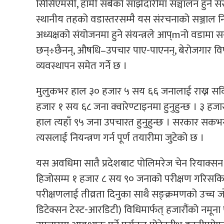
सिसिएमसी, हामी सबैको साझेदारीमा सञ्चालन हुने संरच
स्थानीय तहको वडास्तरसम्मै यस संरचनाको सञ्जाल न
अध्यक्षको संयोजनमा हुने संयन्त्रले आप्mनो वडामा स
छन्÷छैनन्, औषधि–उपचार पाए-पाएनन्, बेरोजगार वि
व्यवस्थापन समेत गर्ने छ ।
मुलुकभर हाल ३० हजार ५ सय ६६ जनालाई राख्न सकिने 
हजार १ सय ६८ जना क्वारेण्टाइनमा हुनुहुन्छ । ३ 
हाल त्यहाँ ९५ जना उपचारत हुनुहुन्छ । सरकार सक
त्यसलाई नियन्त्रण गर्न पूर्ण तयारीमा जुटेको छ ।
यस अवधिमा सातै प्रदेशबाट पोलिमरेज चेन रियाक्सन
हिजोसम्म १ हजार ८ सय ९० जनाको परीक्षण गरिसकिएको
परीक्षणलाई तीव्रता दिनुका साथै सङ्क्रमणको उच्च जोख
डिटेक्सन टेस्ट-आरडिटी) विधिमार्फत् हजारौंको नमून