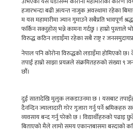
उभिएको यस घडीसम्म कोरोना महामारीका कारण विश
हजारभन्दा बढी अत्यन्त नाजुक अवस्थामा रहेका बि
म यस महामारीमा ज्यान गुमाउने सबैप्रति भावपूर्ण श्रद
फर्किन सक्नुहोस् भन्ने कामना गर्दछु । हाम्रो पुस्ताल
विरुद्ध कठिन लडाइँमा रहेका सबै राष्ट्र र जनसमुदायप्
नेपाल पनि कोरोना विरुद्धको लडाइँमा होमिएको छ।
तपाई हाम्रो साझा प्रयत्नले संक्रमितहरुको संख्या ९
छौं।
दुई सातादेखि मुलुक लकडाउनमा छ । यसबाट तपाइँहर
दैनन्दिन ज्यालादारी गरेर गुजारा गर्नु पर्ने श्रमिकहरु 
व्यवसाय बन्द गर्नु परेको छ । विद्यार्थीहरुको पढाइ छ
बिताएको मैले लामो समय एकान्तबासमा बस्दाको कठि