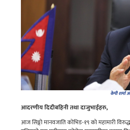
केपी शर्मा ओल
आदरणीय दिदीबहिनी तथा दाजुभाईहरु,
आज सिङ्गो मानवजाति कोभिड-१९ को महामारी विरुद्ध