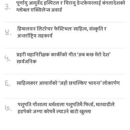
पूर्णायु आयुर्वेद हस्पिटल र चिरायु डेन्टकेयरलाई बंगलादेशको
३.
ग्लोबल एक्सिलेन्स अवार्ड
हिमालयन लिटरेचर फेस्टिभलः साहित्य, संस्कृति र
४.
अन्तर्राष्ट्रिय सहकार्य
प्रहरी महानिरीक्षक कार्कीको गीत ‘अब बन्छ मेरो देश’
५.
सार्वजनिक
६.
साहित्यकार आचार्यको ‘जहाँ छचल्किए भावना’ लोकार्पण
पशुपति गौशाला धर्मशाला पशुपतिमै फिर्ता, मारवाडीले
७.
हडपेको जग्गा कोषमै ल्याउने बाटो खुल्ला