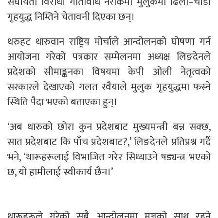
संघीयता विरोधी गतिविधि नरोकेमा मुलुकमा ढिलो–चाँडो
गृहयुद्ध निम्तिने चेतावनी दिएका छन्।
थरुहट थारुवान राष्ट्रिय मोर्चाले आन्दोलनको घोषणा गर्न
आयोजना गरेको पत्रकार सम्मेलनमा अध्यक्ष लिङदेनले
प्रदेशको सीमाङ्कनका विषयमा केपी ओली नेतृत्वको
सरकारले देखाएको गलत रवैयाले मुलुक गृहयुद्धमा फस्ने
स्थिति पैदा भएको बताएका हुन्।
‘अब थारुको छोरा कुन प्रदेशबाट मुख्यमन्त्री बन्न सक्छ,
सात प्रदेशबाट कि पाँच प्रदेशबाट?,’ लिङदेनले प्रतिप्रश्न गर्दै
भने, ‘थारूहरूलाई विभाजित गरेर सिध्याउने षड्यन्त्र भएको
छ, यो हामीलाई स्वीकार्य छैन।’
थारूहरूले गरेको सबै आन्दोलनमा मञ्चको साथ रहने