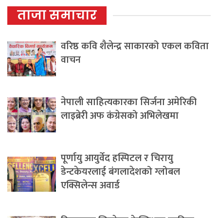
ताजा समाचार
वरिष्ठ कवि शैलेन्द्र साकारको एकल कविता
वाचन
नेपाली साहित्यकारका सिर्जना अमेरिकी
लाइब्रेरी अफ कंग्रेसको अभिलेखमा
पूर्णायु आयुर्वेद हस्पिटल र चिरायु
डेन्टकेयरलाई बंगलादेशको ग्लोबल
एक्सिलेन्स अवार्ड