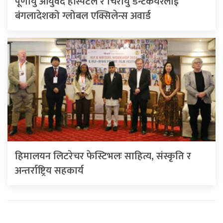
पूर्णायु आयुर्वेद हस्पिटल र चिरायु डेन्टकेयरलाई
बंगलादेशको ग्लोबल एक्सिलेन्स अवार्ड
हिमालयन लिटरेचर फेस्टिभलः साहित्य, संस्कृति र
अन्तर्राष्ट्रिय सहकार्य