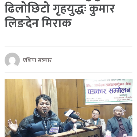
ढिलोछिटो गृहयुद्धः कुमार
लिङदेन मिराक
एशिया सञ्‍चार