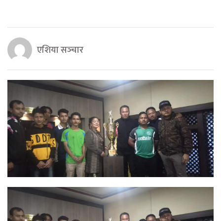
एशिया सञ्‍चार