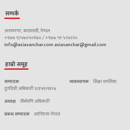
सम्पर्क
अनामनगर, काठमाडौं, नेपाल
+९७७ ९८५७०५०९७० / +९७७ ५९ ५२४२२०
info@asiasanchar.com
asiasanchar@gmail.com
हाम्रो समूह
सम्पादक
व्यवस्थापक
शिक्षा थपलिया
दुर्गादेवी अधिकारी ९८१५९२९१२४
अध्यक्ष
तीर्थमणि अधिकारी
प्रबन्ध सम्पादक
शान्तिराम नेपाल