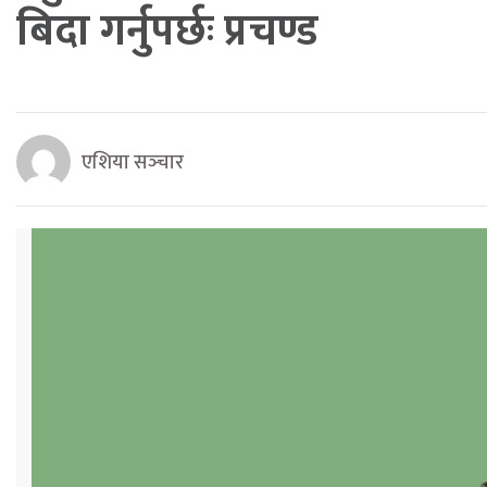
बिदा गर्नुपर्छः प्रचण्ड
एशिया सञ्‍चार