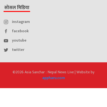
सोसल मिडिया
instagram
facebook
youtube
twitter
©2026 Asia Sanchar : Nepal News Live | Website by
appharu.com