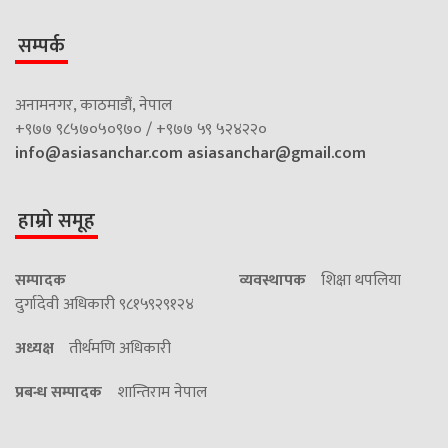
सम्पर्क
अनामनगर, काठमाडौं, नेपाल
+९७७ ९८५७०५०९७० / +९७७ ५९ ५२४२२०
info@asiasanchar.com
asiasanchar@gmail.com
हाम्रो समूह
सम्पादक
व्यवस्थापक
शिक्षा थपलिया
दुर्गादेवी अधिकारी ९८१५९२९१२४
अध्यक्ष
तीर्थमणि अधिकारी
प्रबन्ध सम्पादक
शान्तिराम नेपाल