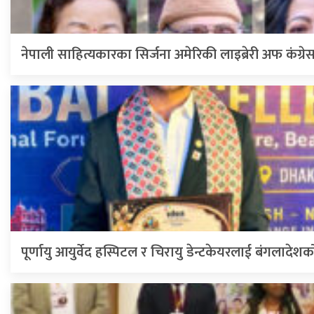
नेपाली साहित्यकारका सिर्जना अमेरिकी लाइब्रेरी अफ कंग्
पूर्णायु आयुर्वेद हस्पिटल र चिरायु डेन्टकेयरलाई बंगलादेशक