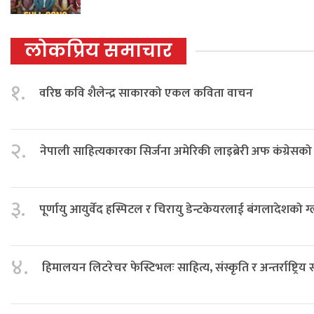
लोकप्रिय समाचार
१.
वरिष्ठ कवि शैलेन्द्र साकारको एकल कविता वाचन
२.
नेपाली साहित्यकारका सिर्जना अमेरिकी लाइब्रेरी अफ कंग्रेस
३.
पूर्णायु आयुर्वेद हस्पिटल र चिरायु डेन्टकेयरलाई बंगलादेशको ग
४.
हिमालयन लिटरेचर फेस्टिभलः साहित्य, संस्कृति र अन्तर्राष्ट्रिय