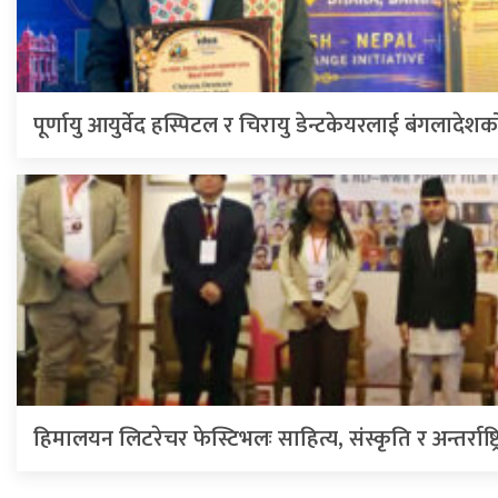
पूर्णायु आयुर्वेद हस्पिटल र चिरायु डेन्टकेयरलाई बंगलादेशक
हिमालयन लिटरेचर फेस्टिभलः साहित्य, संस्कृति र अन्तर्राष्ट्