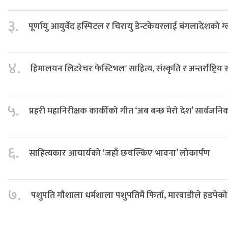
३.
पूर्णायु आयुर्वेद हस्पिटल र चिरायु डेन्टकेयरलाई बंगलादेशको ग
४.
हिमालयन लिटरेचर फेस्टिभलः साहित्य, संस्कृति र अन्तर्राष्ट्रिय
५.
प्रहरी महानिरीक्षक कार्कीको गीत ‘अब बन्छ मेरो देश’ सार्वजनि
६.
साहित्यकार आचार्यको ‘जहाँ छचल्किए भावना’ लोकार्पण
७.
पशुपति गौशाला धर्मशाला पशुपतिमै फिर्ता, मारवाडीले हडपेको