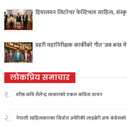
हिमालयन लिटरेचर फेस्टिभलः साहित्य, संस्कृति 
प्रहरी महानिरीक्षक कार्कीको गीत ‘अब बन्छ म
लोकप्रिय समाचार
१.
वरिष्ठ कवि शैलेन्द्र साकारको एकल कविता वाचन
२.
नेपाली साहित्यकारका सिर्जना अमेरिकी लाइब्रेरी अफ कंग्रेस