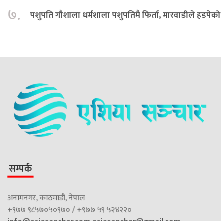
७.
पशुपति गौशाला धर्मशाला पशुपतिमै फिर्ता, मारवाडीले हडपेको
सम्पर्क
अनामनगर, काठमाडौं, नेपाल
+९७७ ९८५७०५०९७० / +९७७ ५९ ५२४२२०