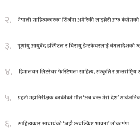
२.
नेपाली साहित्यकारका सिर्जना अमेरिकी लाइब्रेरी अफ कंग्रेस
३.
पूर्णायु आयुर्वेद हस्पिटल र चिरायु डेन्टकेयरलाई बंगलादेशको ग
४.
हिमालयन लिटरेचर फेस्टिभलः साहित्य, संस्कृति र अन्तर्राष्ट्रिय
५.
प्रहरी महानिरीक्षक कार्कीको गीत ‘अब बन्छ मेरो देश’ सार्वजनि
६.
साहित्यकार आचार्यको ‘जहाँ छचल्किए भावना’ लोकार्पण