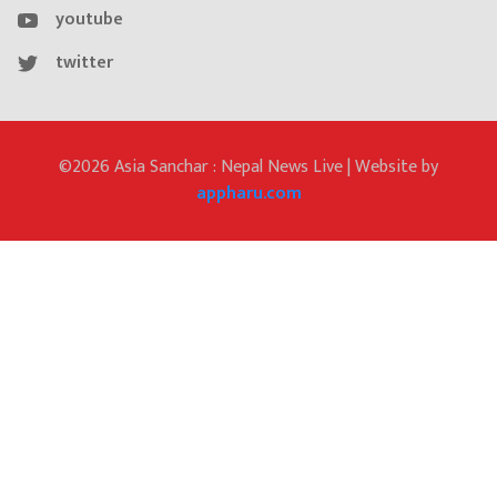
youtube
twitter
©2026 Asia Sanchar : Nepal News Live | Website by
appharu.com