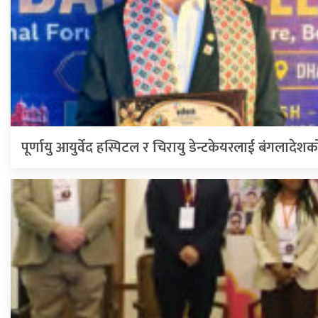
पूर्णायु आयुर्वेद हस्पिटल र चिरायु डेन्टकेयरलाई बंगलादेशक