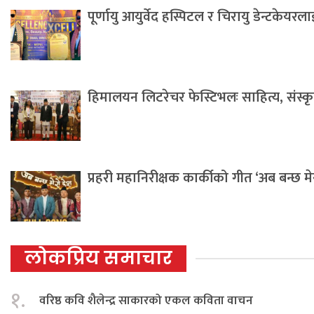
पूर्णायु आयुर्वेद हस्पिटल र चिरायु डेन्टकेयर
हिमालयन लिटरेचर फेस्टिभलः साहित्य, संस्कृति 
प्रहरी महानिरीक्षक कार्कीको गीत ‘अब बन्छ म
लोकप्रिय समाचार
१.
वरिष्ठ कवि शैलेन्द्र साकारको एकल कविता वाचन