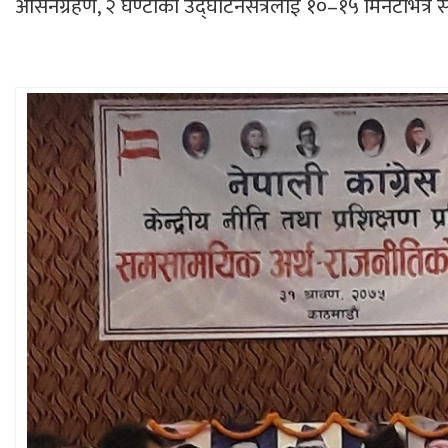
आसनग्रहण, २ घण्टाको उद्घाटनसत्रलाई १०–१५ मिनेटभित्र